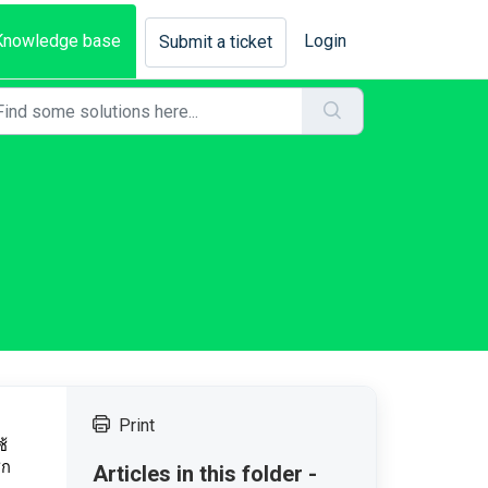
Knowledge base
Login
Submit a ticket
Print
้
ิก
Articles in this folder -